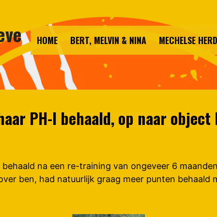
eve
HOME
BERT, MELVIN & NINA
MECHELSE HER
 haar PH-I behaald, op naar objec
I behaald na een re-training van ongeveer 6 maanden.
 over ben, had natuurlijk graag meer punten behaald m